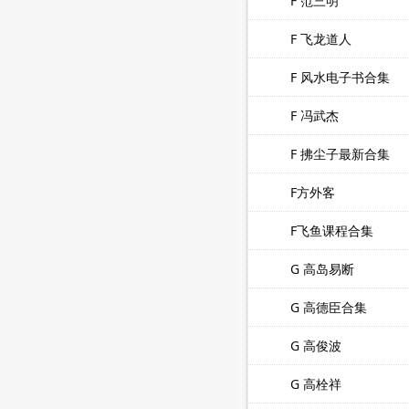
F 范三明
F 飞龙道人
F 风水电子书合集
F 冯武杰
F 拂尘子最新合集
F方外客
F飞鱼课程合集
G 高岛易断
G 高德臣合集
G 高俊波
G 高栓祥