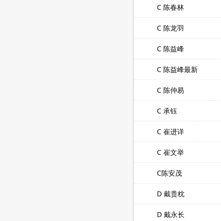
C 陈春林
C 陈龙羽
C 陈益峰
C 陈益峰最新
C 陈仲易
C 承钰
C 崔进详
C 崔文举
C陈安茂
D 戴贵枕
D 戴永长