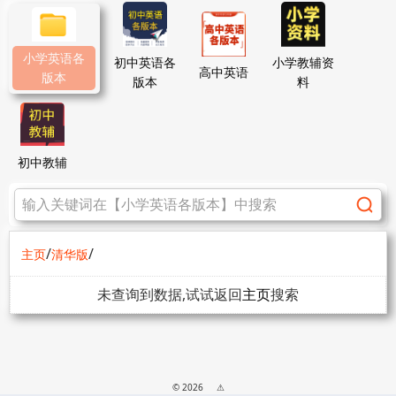
小学英语各
初中英语各
小学教辅资
高中英语
版本
版本
料
初中教辅
/
/
主页
清华版
未查询到数据,试试返回
主页
搜索
© 2026
⚠