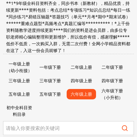
**1*9年级全科目资料齐全，同步书本（新教材），精品优质，持
续更新****资料包括：考点总结*专项练习*知识点总结*每日一练
*同步练习*易错压轴题*答题技巧（单元**月考*期中*期末试卷）
******重难点题型*高频考点*真题汇编等**********！*上千份
资料随教学进度持续更新****我们的资料是进会员群，由多位专
职老师精心编辑整理和更新维护，所以低价有偿，感谢理解*****
低价不低质，一次购买入群，无需二次付费！全网小学精品资料都
在这了，入这一份会员就够了！
一年级上册
一年级下册
二年级上册
二年级下册
（幼小衔接）
三年级上册
三年级下册
四年级上册
四年级下册
六年级下册
五年级上册
五年级下册
六年级上册
（小升初）
初中全科目资
料目录