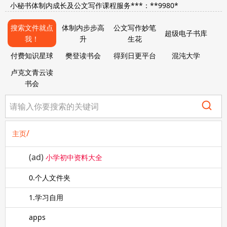
小秘书体制内成长及公文写作课程服务***：**9980*
搜索文件就点
体制内步步高
公文写作妙笔
超级电子书库
我！
升
生花
付费知识星球
樊登读书会
得到日更平台
混沌大学
卢克文青云读
书会
/
主页
(ad)
小学初中资料大全
0.个人文件夹
1.学习自用
apps