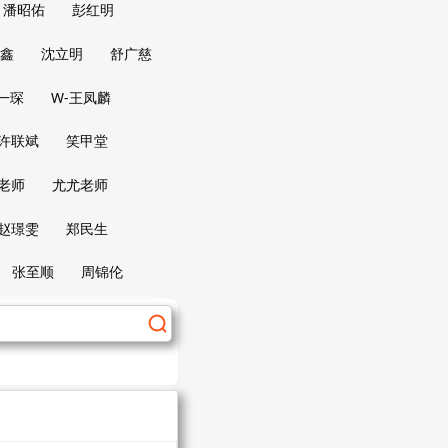
潘昭佑
彭红明
鑫
沈立明
舒广慈
一琛
W-王凤麟
-许联斌
笑甲堂
老师
尤尤老师
赵璟雯
郑民生
张至顺
周锦伦