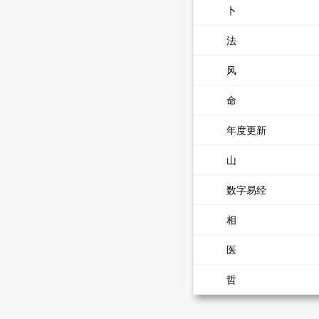
卜
法
风
命
年度更新
山
数字易经
相
医
哲