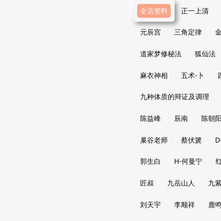
全店资料
正一上清
元辰宫
三角定律
道家梦修秘法
狐仙法
麻衣神相
五术-卜
九种体质的辩证及调理
陈益峰
辰南
陈朝
巢谷老师
蔡伏篪
D
郭生白
H-何曼宁
匠叔
九岳山人
九
刘天宇
李顺祥
鹿