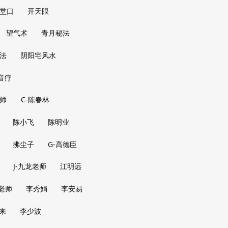
堂口
开天眼
望气术
青月秘法
法
阴阳宅风水
音疗
师
C-陈春林
陈小飞
陈明业
拂尘子
G-高德臣
J-九龙老师
江明远
老师
李秀娟
李安易
来
李少波