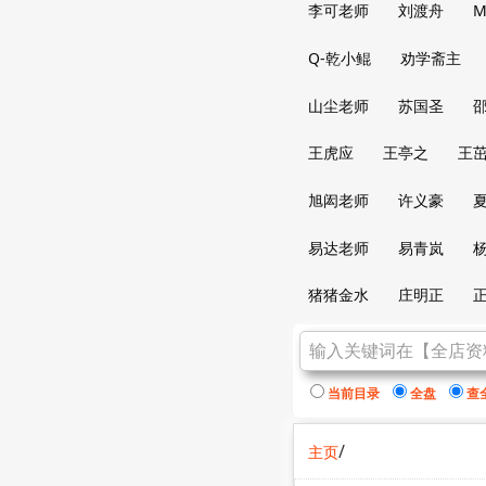
李可老师
刘渡舟
M
Q-乾小鲲
劝学斋主
山尘老师
苏国圣
王虎应
王亭之
王
旭闳老师
许义豪
易达老师
易青岚
猪猪金水
庄明正
当前目录
全盘
查
/
主页