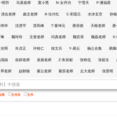
-明羽
马湛老师
寞小黑
N-女丹功
宁雪天
P-潘福星
清合老师
曲文老师
R-任付红
S-宋国元
水沐玄空
孙铭
邵伟华
沈澄宇
苏民峰
T-童坤元
唐语德
天枢老师
唐
茁琳
魏玲玲
文曾老师
问真老师
魏宏亲
魏磊老师
X
夏光明
肖贞正
许铨仁
徐文兵
Y-易云
杨公合集
易熵
杨清娟
依婷老师
袁燊老师
Z-朱辰彬
张秩也
张延生
正琴老师
赵财猫
紫云老师
紫苏老师
左大老师
张景明
全部
文件夹
文件