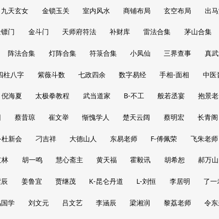
九天玄女
金锁玉关
室内风水
商铺布局
玄空布局
出马
金镖门
金斗门
天师府符法
补财库
雷法合集
茅山合集
阵法合集
灯阵合集
符箓合集
小凤仙
三界查事
真武
四柱八字
紫薇斗数
七政四余
数字易经
手相-面相
中医
倪海夏
太极拳教程
武当道家
B-不工
般若丞宴
抱景老
阳
蔡昔琼
崔文举
惭愧学人
楚天云阔
蔡明宏
长青阁
-杜新会
刁吉祥
大德山人
东易老师
F-傅佩荣
飞朱老师
红林
胡一鸣
慧心斋主
黄天福
霍毅讯
胡希恕
郝万山
紫辰
姜鲁宜
贾继茂
K-昆仑丹道
L-刘恒
李居明
了一
鸣国学
刘文元
吕文艺
李涵辰
梁湘润
黎荔老师
令东