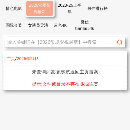
2026常规影
2023-26上半
情色电影
最佳排行榜
视最新
年
微信
国际金奖
女演员导演
蓝光4K
tianlai546
/
/
主页
2026年5月
未查询到数据,试试返回
主页
搜索
提示:文件或目录不存在;返回
主页