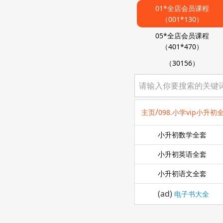
01*全店会员课程
（001*130）
05*全店会员课程
（401*470）
（30156）
/
主页
098.小学vip小升
小升初数学全套
小升初英语全套
小升初语文全套
(ad)
电子书大全