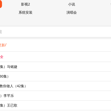
影视2
小说
系统安装
演唱会
/
更新
大全
50集）马铭婕
30集）
我教你做人（42集）
0集）李芊乐
61集）王已歌