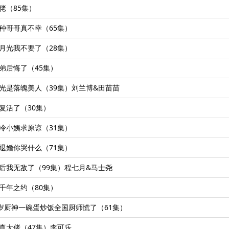
大佬（85集）
这种哥哥真不幸（65集）
白月光我不要了（28集）
徒弟后悔了（45集）
白月光是落魄美人（39集）刘兰博&田苗苗
血复活了（30集）
高冷小姨求原谅（31集）
我退婚你哭什么（71集）
电话后我无敌了（99集）程七月&马士尧
之千年之约（80集）
&五岁厨神一碗蛋炒饭全国厨师慌了（61集）
学真大佬（47集）李可乐