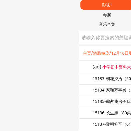
影视1
母婴
音乐合集
/
/
主页
烧脑短剧
12月16日
(ad)
小学初中资料
15133-朝花夕拾（
15134-家和万事兴（
15135-霸占我房子
15136-长生愿（8
15137-黎明将至（