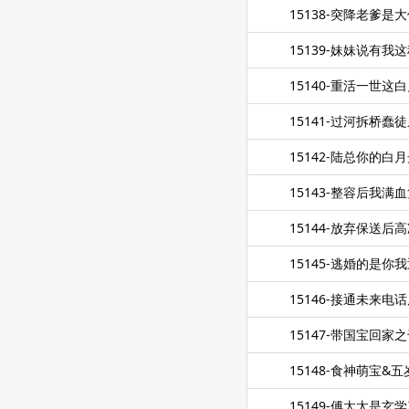
15138-突降老爹是
15139-妹妹说有我
15140-重活一世这
15141-过河拆桥蠢
15142-陆总你的
15143-整容后我满
15144-放弃保送后
15145-逃婚的是你
15146-接通未来
15147-带国宝回家
15148-食神萌宝
15149-傅太太是玄