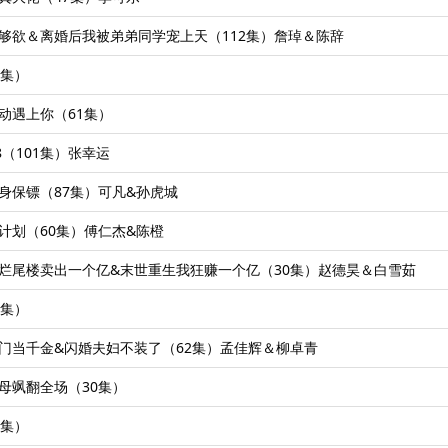
够野够欲＆离婚后我被弟弟同学宠上天（112集）詹琸＆陈辞
2集）
心动遇上你（61集）
88（101集）张幸运
的贴身保镖（87集）可凡&孙虎城
略计划（60集）傅仁杰&陈橙
我把烂尾楼卖出一个亿&末世重生我狂赚一个亿（30集）赵德昊＆白雪茹
1集）
归豪门当千金&闪婚夫妇不装了（62集）孟佳辉＆柳卓青
皇母飒翻全场（30集）
0集）