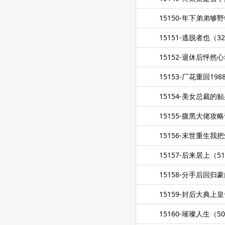
15150-年下弟弟
15151-逃脱者也（3
15152-退休后怦然
15153-厂花重回19
15154-美女总裁
15155-腹黑大佬攻
15156-末世重生
15157-后来居上（5
15158-分手后回
15159-封后大典上
15160-璀璨人生（5