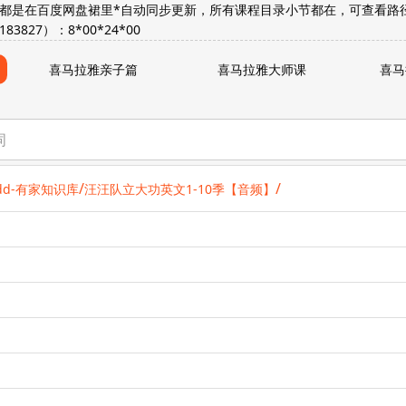
源都是在百度网盘裙里*自动同步更新，所有课程目录小节都在，可查看路径
827）：8*00*24*00
喜马拉雅亲子篇
喜马拉雅大师课
喜马
/
/
Pdd-有家知识库
汪汪队立大功英文1-10季【音频】