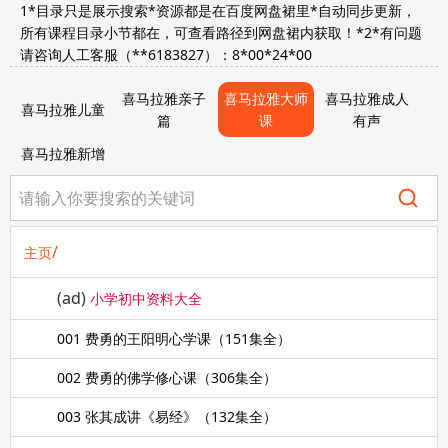
1*目录只是展示搜索*资源都是在百度网盘裙里*自动同步更新，
所有课程目录小节都在，可查看路径到网盘裙内获取！*2*有问题
请咨询人工客服（**6183827）：8*00*24*00
喜马拉雅亲子
喜马拉雅大师
喜马拉雅成人
喜马拉雅儿童
篇
课
有声
喜马拉雅新增
/
主页
(ad)
小学初中资料大全
001 费勇的王阳明心学课（151集全）
002 费勇的佛学修心课（306集全）
003 张其成讲《易经》（132集全）