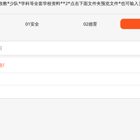
*政教*少队*学科等全套学校资料**2*点击下面文件夹预览文件*也可输
01安全
02德育
/
理