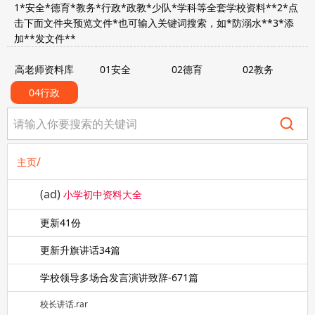
1*安全*德育*教务*行政*政教*少队*学科等全套学校资料**2*点
击下面文件夹预览文件*也可输入关键词搜索，如*防溺水**3*添
加**发文件**
高老师资料库
01安全
02德育
02教务
04行政
/
主页
(ad)
小学初中资料大全
更新41份
更新升旗讲话34篇
学校领导多场合发言演讲致辞-671篇
校长讲话.rar